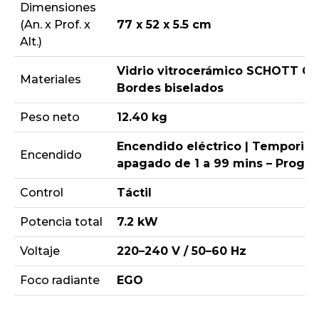
Dimensiones
(An. x Prof. x
77 x 52 x 5.5 cm
Alt.)
Vidrio vitrocerámico SCHOTT CE
Materiales
Bordes biselados
Peso neto
12.40 kg
Encendido eléctrico | Temporiz
Encendido
apagado de 1 a 99 mins – Progr
Control
Táctil
Potencia total
7.2 kW
Voltaje
220–240 V / 50–60 Hz
Foco radiante
EGO