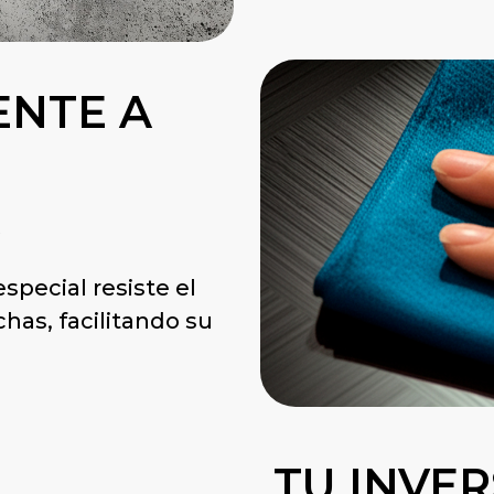
ENTE A
special resiste el
has, facilitando su
TU INVE