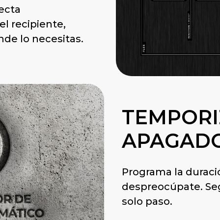
tecta
l recipiente,
nde lo necesitas.
TEMPORI
APAGAD
Programa la duraci
despreocúpate. Seg
solo paso.