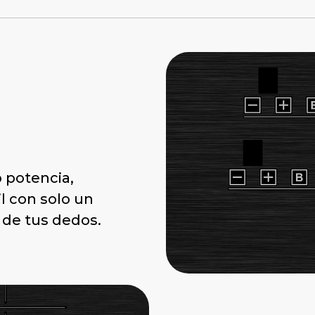
 potencia,
l con solo un
e de tus dedos.