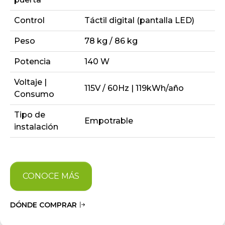
Control
Táctil digital (pantalla LED)
Peso
78 kg / 86 kg
Potencia
140 W
Voltaje |
115V / 60Hz | 119kWh/año
Consumo
Tipo de
Empotrable
instalación
CONOCE MÁS
DÓNDE COMPRAR