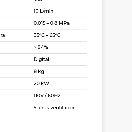
10 L/min
0.015 – 0.8 MPa
ra
35°C – 65°C
≥ 84%
Digital
8 kg
20 kW
110V / 60Hz
5 años ventilador