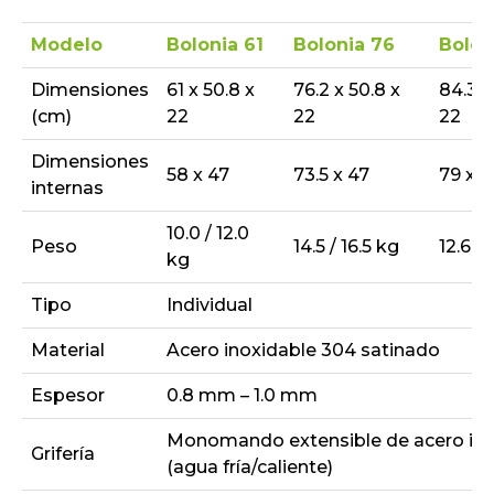
Modelo
Bolonia 61
Bolonia 76
Bolon
Dimensiones
61 x 50.8 x
76.2 x 50.8 x
84.3 x
(cm)
22
22
22
Dimensiones
58 x 47
73.5 x 47
79 x 
internas
10.0 / 12.0
Peso
14.5 / 16.5 kg
12.6 / 
kg
Tipo
Individual
Material
Acero inoxidable 304 satinado
Espesor
0.8 mm – 1.0 mm
Monomando extensible de acero ino
Grifería
(agua fría/caliente)